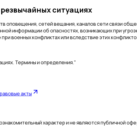
чрезвычайных ситуациях
в оповещения, сетей вещания, каналов сети связи общег
нной информации об опасностях, возникающих при угроз
е при военных конфликтах или вследствие этих конфликт
ациях. Термины и определения."
равовые акты
 ознакомительный характер и не являются публичной офе