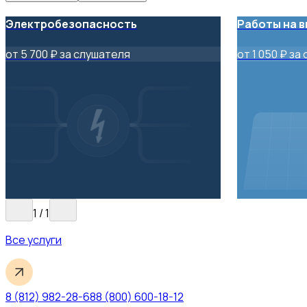
Электробезопасность
Работы на 
от 5 700 ₽ за слушателя
от 1 050 ₽ за
1
/
1
Все услуги
8 (812) 982-28-68
8 (800) 600-18-12