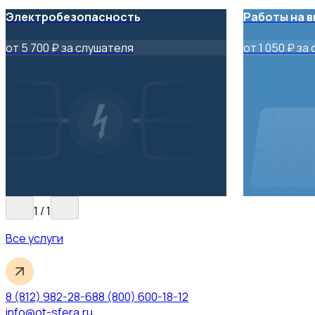
Электробезопасность
Работы на 
от 5 700 ₽ за слушателя
от 1 050 ₽ за
1
/
1
Все услуги
8 (812) 982-28-68
8 (800) 600-18-12
info@ot-sfera.ru