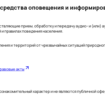
средства оповещения и информиров
вляющие прием, обработку и передачу аудио- и (или) ау
 и правилах поведения населения.
селения и территорий от чрезвычайных ситуаций природно
равовые акты
 ознакомительный характер и не являются публичной офе