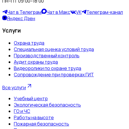
ПН–ПТ 09:00–18:00
Чат в Телеграм
Чат в Макс
VK
Телеграм-канал
Яндекс Дзен
Услуги
Охрана труда
Специальная оценка условий труда
Производственный контроль
Аудит охраны труда
Видеоролики по охране труда
Сопровождение при проверках ГИТ
Все услуги
Учебный центр
Экологическая безопасность
ГО и ЧС
Работы на высоте
Пожарная безопасность